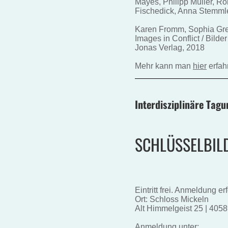
Mayes, Philipp Müller, Rol
Fischedick, Anna Stemmle
Karen Fromm, Sophia Grei
Images in Conflict / Bilder
Jonas Verlag, 2018
Mehr kann man
hier
erfah
Interdisziplinäre Tag
SCHLÜSSELBIL
Eintritt frei. Anmeldung er
Ort:
Schloss Mickeln
Alt Himmelgeist 25 | 405
Anmeldung unter: