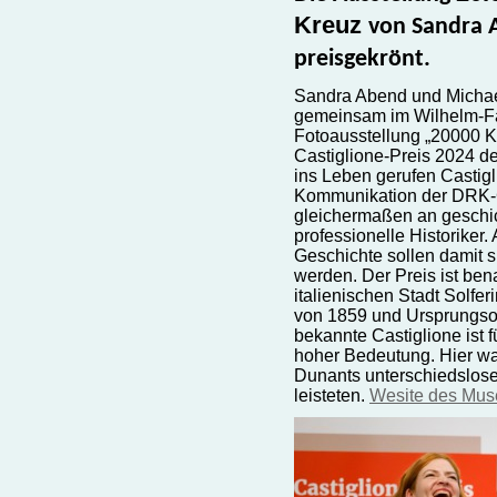
Kreuz
von Sandra A
preisgekrönt.
Sandra Abend und Michael
gemeinsam im Wilhelm-Fa
Fotoausstellung „20000 K
Castiglione-Preis 2024 
ins Leben gerufen Castigl
Kommunikation der DRK-Ge
gleichermaßen an geschic
professionelle Historiker
Geschichte sollen damit 
werden. Der Preis ist be
italienischen Stadt Solfer
von 1859 und Ursprungsor
bekannte Castiglione ist 
hoher Bedeutung. Hier wa
Dunants unterschiedslose
leisteten.
Wesite des Mu