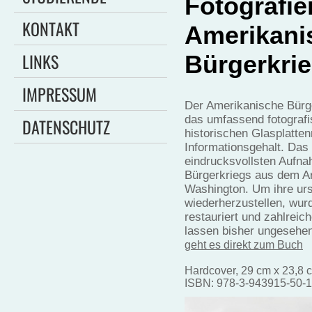
Fotografi
KONTAKT
Amerikani
LINKS
Bürgerkrie
IMPRESSUM
Der Amerikanische Bürge
das umfassend fotografi
DATENSCHUTZ
historischen Glasplatte
Informationsgehalt. Das
eindrucksvollsten Aufn
Bürgerkriegs aus dem Ar
Washington. Um ihre ur
wiederherzustellen, wurd
restauriert und zahlreic
lassen bisher ungesehen
geht es direkt zum Buch
Hardcover, 29 cm x 23,8 
ISBN: 978-3-943915-50-