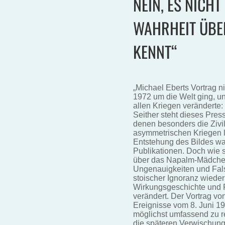
NEIN, ES NICHT
WAHRHEIT ÜBER
KENNT“
„Michael Eberts Vortrag n
1972 um die Welt ging, un
allen Kriegen veränderte
Seither steht dieses Press
denen besonders die Zivi
asymmetrischen Kriegen le
Entstehung des Bildes w
Publikationen. Doch wie s
über das Napalm-Mädchen
Ungenauigkeiten und Fals
stoischer Ignoranz wiede
Wirkungsgeschichte und R
verändert. Der Vortrag von
Ereignisse vom 8. Juni 19
möglichst umfassend zu re
die späteren Verwischung