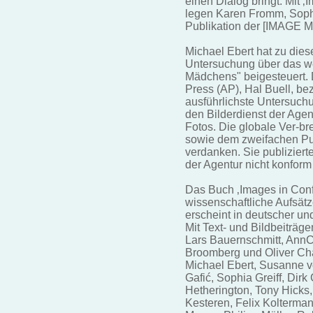
einen Dialog bringt. Mit ‚I
legen Karen Fromm, Sophi
Publikation der [IMAGE 
Michael Ebert hat zu die
Untersuchung über das w
Mädchens" beigesteuert. 
Press (AP), Hal Buell, be
ausführlichste Untersuchu
den Bilderdienst der Age
Fotos. Die globale Ver-b
sowie dem zweifachen Pul
verdanken. Sie publiziert
der Agentur nicht konform
Das Buch ‚Images in Conflic
wissenschaftliche Aufsätz
erscheint in deutscher un
Mit Text- und Bildbeiträg
Lars Bauernschmitt, AnnC
Broomberg und Oliver Ch
Michael Ebert, Susanne 
Gafić, Sophia Greiff, Dir
Hetherington, Tony Hicks,
Kesteren, Felix Kolterma